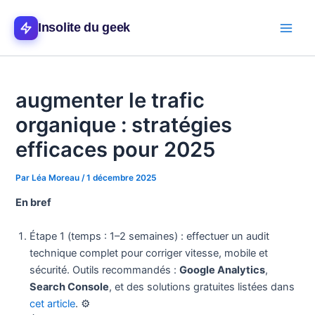
Aller
Main
au
Insolite du geek
Men
contenu
augmenter le trafic
organique : stratégies
efficaces pour 2025
Par
Léa Moreau
/
1 décembre 2025
En bref
Étape 1 (temps : 1–2 semaines) : effectuer un audit
technique complet pour corriger vitesse, mobile et
sécurité. Outils recommandés :
Google Analytics
,
Search Console
, et des solutions gratuites listées dans
cet article
. ⚙️