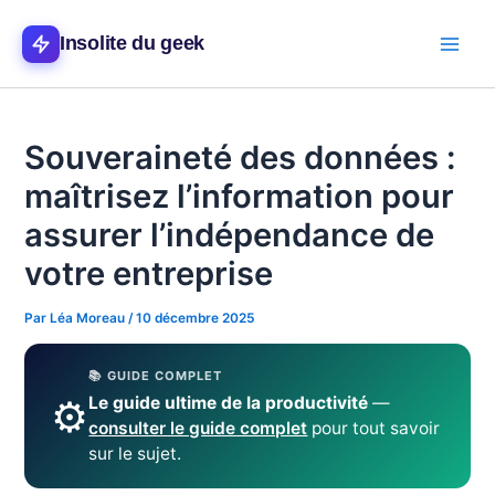
Aller
Main
au
Insolite du geek
Men
contenu
Souveraineté des données :
maîtrisez l’information pour
assurer l’indépendance de
votre entreprise
Par
Léa Moreau
/
10 décembre 2025
📚 GUIDE COMPLET
⚙️
Le guide ultime de la productivité
—
consulter le guide complet
pour tout savoir
sur le sujet.