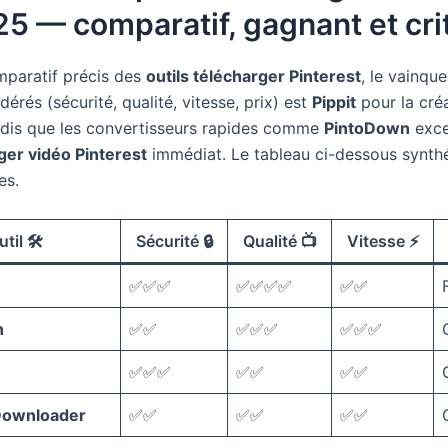
5 — comparatif, gagnant et cri
paratif précis des
outils télécharger Pinterest
, le vainqu
dérés (sécurité, qualité, vitesse, prix) est
Pippit
pour la créa
tandis que les convertisseurs rapides comme
PintoDown
exce
ger vidéo Pinterest
immédiat. Le tableau ci-dessous synthé
es.
til 🛠️
Sécurité 🔒
Qualité 📺
Vitesse ⚡
✅✅✅
✅✅✅✅
✅✅
n
✅✅
✅✅✅
✅✅✅
✅✅✅
✅✅
✅✅
Downloader
✅✅
✅✅
✅✅