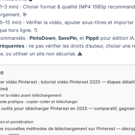
1–3 min) : Choisir format & qualité (MP4 1080p recommandé
argement. 🎯
5–15 min) : Vérifier la vidéo, ajouter sous-titres et importe
que hors ligne. 📁
ecommandés :
PintoDown
,
SavePin
, et
Pippit
pour édition IA.
fréquentes
: ne pas vérifier les droits d’auteur, choisir une 
e, ou utiliser un site non sécurisé. ⚠️
re
er vidéo Pinterest : tutoriel vidéo Pinterest 2025 — étapes détaill
timé
rer la vidéo avant téléchargement
de pratique : copier-coller et télécharger
 outils pour télécharger Pinterest en 2025 — comparatif, gagnant
res et pondération
es nouvelles méthodes de téléchargement sur Pinterest — décryp