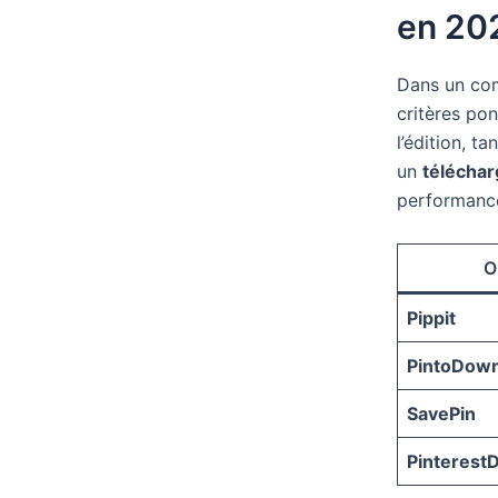
en 202
Dans un com
critères pon
l’édition, 
un
téléchar
performanc
Ou
Pippit
PintoDow
SavePin
Pinterest