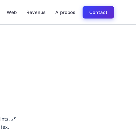
Web
Revenus
A propos
Contact
ints. 🔗
 (ex.