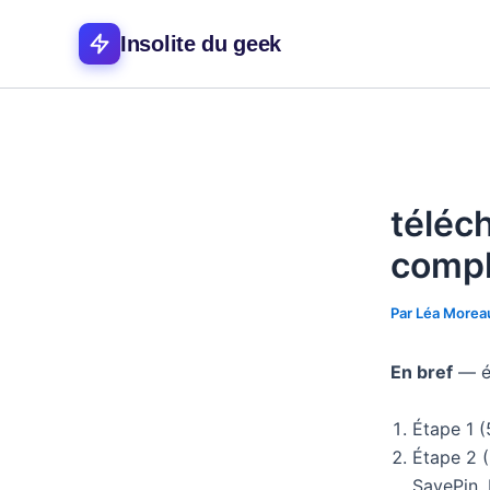
Aller
au
Insolite du geek
contenu
téléch
compl
Par
Léa More
En bref
— é
Étape 1 (
Étape 2 (
SavePin, 