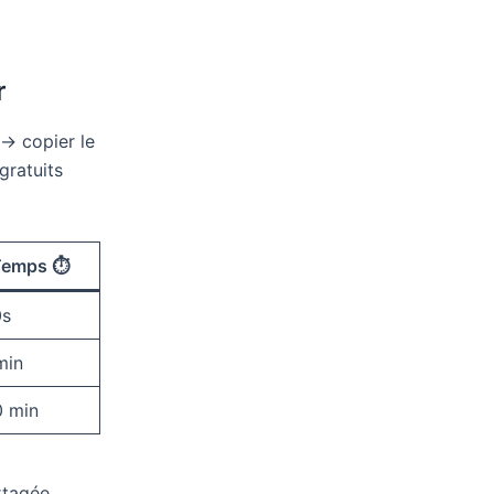
r
 → copier le
 gratuits
emps ⏱️
0s
min
0 min
artagée