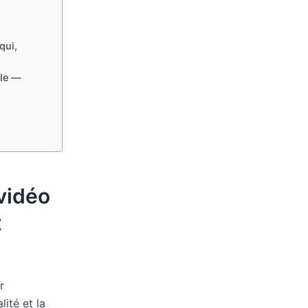
qui,
ble —
 vidéo
t
r
ité et la