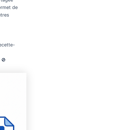
permet de
tres
ecette-
 🚫