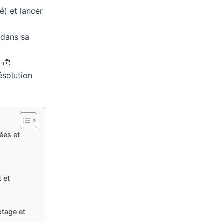
) et lancer
r dans sa
 🧰
résolution
ées et
 et
tage et