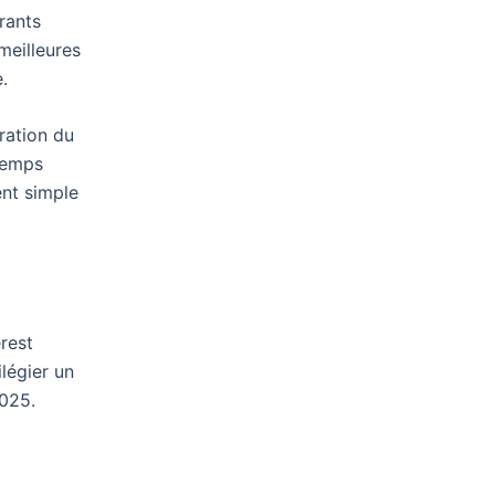
rants
meilleures
.
ration du
 temps
ent simple
erest
légier un
2025.