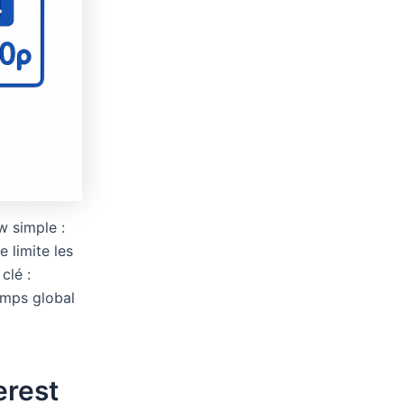
w simple :
 limite les
clé :
emps global
erest