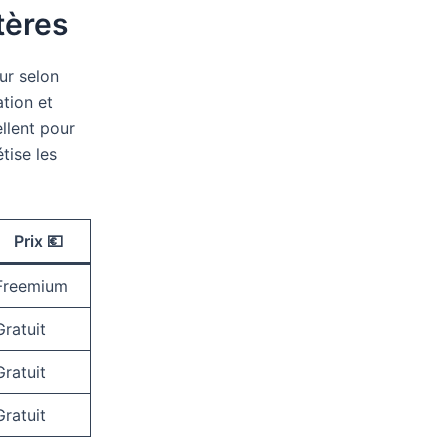
tères
eur selon
tion et
llent pour
tise les
Prix 💶
Freemium
Gratuit
Gratuit
Gratuit