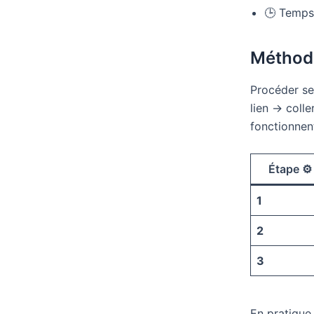
🕒 Temps 
Méthode
Procéder sel
lien → colle
fonctionnent
Étape ⚙️
1
2
3
En pratique,