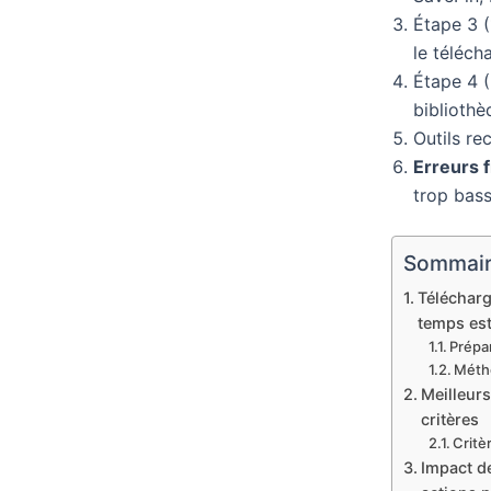
Étape 3 (
le téléch
Étape 4 (
bibliothè
Outils r
Erreurs 
trop bass
Sommai
Télécharg
temps es
Prépa
Métho
Meilleurs
critères
Critè
Impact d