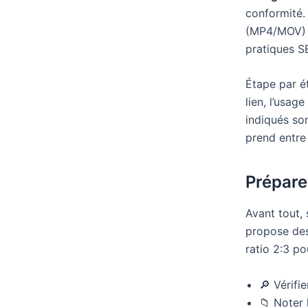
conformité.
(MP4/MOV) e
pratiques SE
Étape par ét
lien, l’usag
indiqués so
prend entr
Prépare
Avant tout, 
propose des
ratio 2:3 p
🔎 Vérifie
📁 Noter 