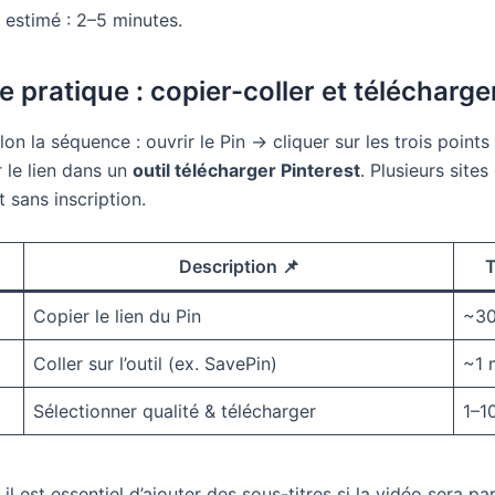
estimé : 2–5 minutes.
 pratique : copier-coller et télécharge
on la séquence : ouvrir le Pin → cliquer sur les trois points
r le lien dans un
outil télécharger Pinterest
. Plusieurs sites
 sans inscription.
Description 📌
T
Copier le lien du Pin
~3
Coller sur l’outil (ex. SavePin)
~1 
Sélectionner qualité & télécharger
1–1
 il est essentiel d’ajouter des sous-titres si la vidéo sera p