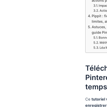
actions 
Impac
Acti
Pippit : 
limites, 
Astuces,
guide Pi
Bonne
Méth
Léa 
Téléch
Pinter
temps
Ce
tutoriel
enregistrer