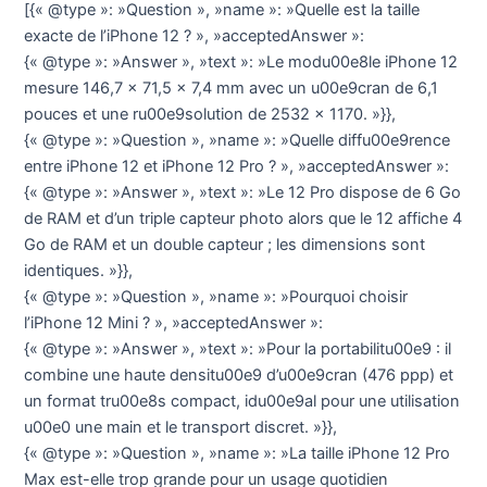
[{« @type »: »Question », »name »: »Quelle est la taille
exacte de l’iPhone 12 ? », »acceptedAnswer »:
{« @type »: »Answer », »text »: »Le modu00e8le iPhone 12
mesure 146,7 x 71,5 x 7,4 mm avec un u00e9cran de 6,1
pouces et une ru00e9solution de 2532 x 1170. »}},
{« @type »: »Question », »name »: »Quelle diffu00e9rence
entre iPhone 12 et iPhone 12 Pro ? », »acceptedAnswer »:
{« @type »: »Answer », »text »: »Le 12 Pro dispose de 6 Go
de RAM et d’un triple capteur photo alors que le 12 affiche 4
Go de RAM et un double capteur ; les dimensions sont
identiques. »}},
{« @type »: »Question », »name »: »Pourquoi choisir
l’iPhone 12 Mini ? », »acceptedAnswer »:
{« @type »: »Answer », »text »: »Pour la portabilitu00e9 : il
combine une haute densitu00e9 d’u00e9cran (476 ppp) et
un format tru00e8s compact, idu00e9al pour une utilisation
u00e0 une main et le transport discret. »}},
{« @type »: »Question », »name »: »La taille iPhone 12 Pro
Max est-elle trop grande pour un usage quotidien