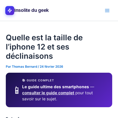
Aller
Main
au
Insolite du geek
Men
contenu
Quelle est la taille de
l’iphone 12 et ses
déclinaisons
Par
Thomas Bernard
/
24 février 2026
📚 GUIDE COMPLET
📱
Le guide ultime des smartphones
—
consulter le guide complet
pour tout
savoir sur le sujet.