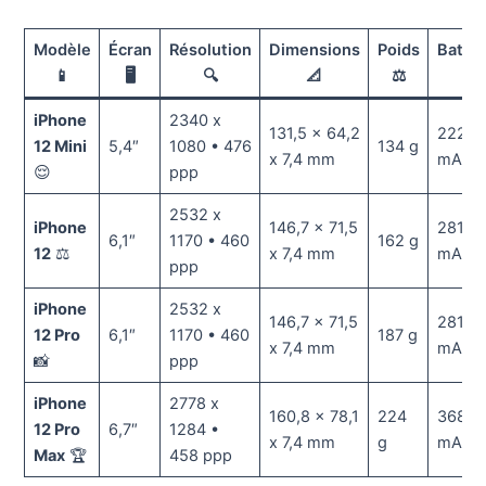
Modèle
Écran
Résolution
Dimensions
Poids
Batter
📱
🖥️
🔍
📐
⚖️
🔋
iPhone
2340 x
131,5 x 64,2
2226
12 Mini
5,4″
1080 • 476
134 g
x 7,4 mm
mAh
😌
ppp
2532 x
iPhone
146,7 x 71,5
2815
6,1″
1170 • 460
162 g
12
⚖️
x 7,4 mm
mAh
ppp
iPhone
2532 x
146,7 x 71,5
2815
12 Pro
6,1″
1170 • 460
187 g
x 7,4 mm
mAh
📸
ppp
iPhone
2778 x
160,8 x 78,1
224
3689
12 Pro
6,7″
1284 •
x 7,4 mm
g
mAh
Max
🏆
458 ppp