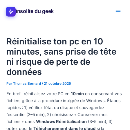
Aller
Main
au
Insolite du geek
Men
contenu
Réinitialise ton pc en 10
minutes, sans prise de tête
ni risque de perte de
données
Par
Thomas Bernard
/
21 octobre 2025
En bref : réinitialisez votre PC en
10 min
en conservant vos
fichiers grâce à la procédure intégrée de Windows. Étapes
rapides : 1) vérifiez l’état du disque et sauvegardez
l’essentiel (2–5 min), 2) choisissez « Conserver mes
fichiers » dans
Windows Réinitialisation
(3–5 min), 3)
optez pour le
Téléchargement dans le cloud
si la