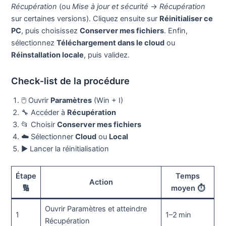
Récupération
(ou
Mise à jour et sécurité
→
Récupération
sur certaines versions). Cliquez ensuite sur
Réinitialiser ce
PC
, puis choisissez
Conserver mes fichiers
. Enfin,
sélectionnez
Téléchargement dans le cloud
ou
Réinstallation locale
, puis validez.
Check‑list de la procédure
🖱️ Ouvrir
Paramètres
(Win + I)
🔧 Accéder à
Récupération
📂 Choisir
Conserver mes fichiers
☁️ Sélectionner
Cloud
ou
Local
▶️ Lancer la réinitialisation
Étape
Temps
Action
🔢
moyen ⏱️
Ouvrir Paramètres et atteindre
1
1–2 min
Récupération