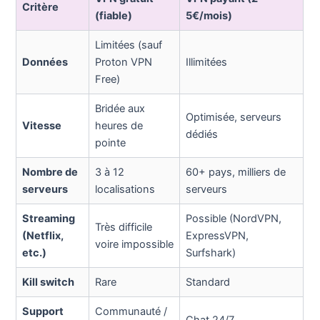
Critère
(fiable)
5€/mois)
Limitées (sauf
Données
Proton VPN
Illimitées
Free)
Bridée aux
Optimisée, serveurs
Vitesse
heures de
dédiés
pointe
Nombre de
3 à 12
60+ pays, milliers de
serveurs
localisations
serveurs
Streaming
Possible (NordVPN,
Très difficile
(Netflix,
ExpressVPN,
voire impossible
etc.)
Surfshark)
Kill switch
Rare
Standard
Support
Communauté /
Chat 24/7