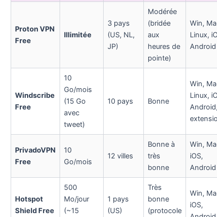
Modérée
3 pays
(bridée
Win, Ma
Proton VPN
Illimitée
(US, NL,
aux
Linux, i
Free
JP)
heures de
Android
pointe)
10
Win, Ma
Go/mois
Windscribe
Linux, i
(15 Go
10 pays
Bonne
Free
Android
avec
extensi
tweet)
Bonne à
Win, Ma
PrivadoVPN
10
12 villes
très
iOS,
Free
Go/mois
bonne
Android
500
Très
Win, Ma
Hotspot
Mo/jour
1 pays
bonne
iOS,
Shield Free
(~15
(US)
(protocole
Android