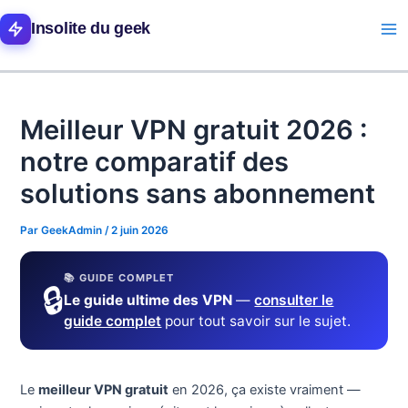
Aller
Ma
Insolite du geek
au
Me
contenu
Meilleur VPN gratuit 2026 :
notre comparatif des
solutions sans abonnement
Par
GeekAdmin
/
2 juin 2026
📚 GUIDE COMPLET
🔒
Le guide ultime des VPN
—
consulter le
guide complet
pour tout savoir sur le sujet.
Le
meilleur VPN gratuit
en 2026, ça existe vraiment —