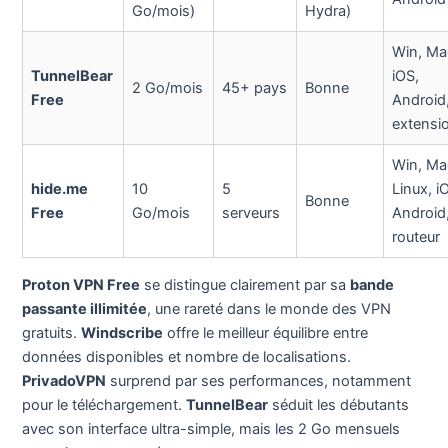
Go/mois)
Hydra)
Win, Ma
TunnelBear
iOS,
2 Go/mois
45+ pays
Bonne
Free
Android
extensi
Win, Ma
hide.me
10
5
Linux, i
Bonne
Free
Go/mois
serveurs
Android
routeur
Proton VPN Free
se distingue clairement par sa
bande
passante illimitée
, une rareté dans le monde des VPN
gratuits.
Windscribe
offre le meilleur équilibre entre
données disponibles et nombre de localisations.
PrivadoVPN
surprend par ses performances, notamment
pour le téléchargement.
TunnelBear
séduit les débutants
avec son interface ultra-simple, mais les 2 Go mensuels