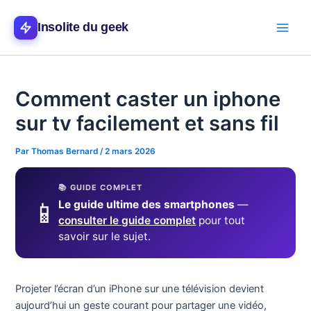
Aller
Main
au
Insolite du geek
Men
contenu
Comment caster un iphone
sur tv facilement et sans fil
Par
Thomas Bernard
/
2 mars 2026
📚 GUIDE COMPLET
📱
Le guide ultime des smartphones
—
consulter le guide complet
pour tout
savoir sur le sujet.
Projeter l’écran d’un iPhone sur une télévision devient
aujourd’hui un geste courant pour partager une vidéo,