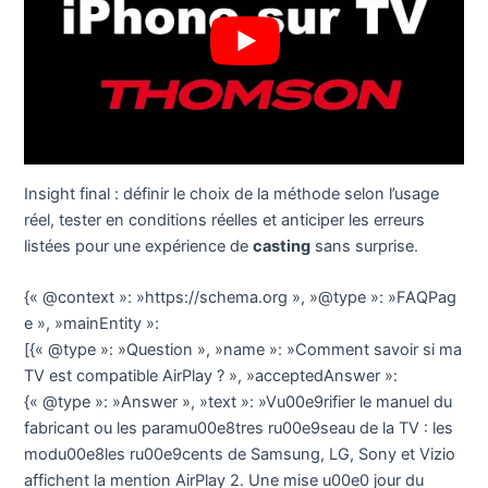
Insight final : définir le choix de la méthode selon l’usage
réel, tester en conditions réelles et anticiper les erreurs
listées pour une expérience de
casting
sans surprise.
{« @context »: »https://schema.org », »@type »: »FAQPag
e », »mainEntity »:
[{« @type »: »Question », »name »: »Comment savoir si ma
TV est compatible AirPlay ? », »acceptedAnswer »:
{« @type »: »Answer », »text »: »Vu00e9rifier le manuel du
fabricant ou les paramu00e8tres ru00e9seau de la TV : les
modu00e8les ru00e9cents de Samsung, LG, Sony et Vizio
affichent la mention AirPlay 2. Une mise u00e0 jour du