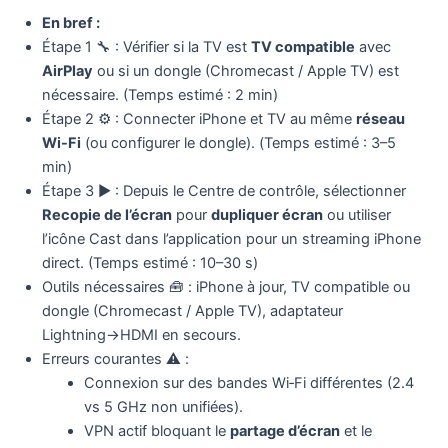
En bref :
Étape 1 🔧 : Vérifier si la TV est
TV compatible
avec
AirPlay
ou si un dongle (Chromecast / Apple TV) est
nécessaire. (Temps estimé : 2 min)
Étape 2 ⚙️ : Connecter iPhone et TV au même
réseau
Wi-Fi
(ou configurer le dongle). (Temps estimé : 3–5
min)
Étape 3 ▶️ : Depuis le Centre de contrôle, sélectionner
Recopie de l’écran
pour
dupliquer écran
ou utiliser
l’icône Cast dans l’application pour un streaming iPhone
direct. (Temps estimé : 10–30 s)
Outils nécessaires 🧰 : iPhone à jour, TV compatible ou
dongle (Chromecast / Apple TV), adaptateur
Lightning→HDMI en secours.
Erreurs courantes ⚠️ :
Connexion sur des bandes Wi‑Fi différentes (2.4
vs 5 GHz non unifiées).
VPN actif bloquant le
partage d’écran
et le