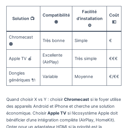
Facilité
Compatibilité
Coût
Solution 📺
d’installation
🌐
💶
⚙️
Chromecast
Très bonne
Simple
€
🟠
Excellente
Apple TV 🍎
Très simple
€€€
(AirPlay)
Dongles
Variable
Moyenne
€/€€
génériques 🔌
Quand choisir X vs Y : choisir
Chromecast
si le foyer utilise
des appareils Android et iPhone et cherche une solution
économique. Choisir
Apple TV
si l’écosystème Apple doit
bénéficier d’une intégration complète (AirPlay, HomeKit).
Opter pour un adaptateur HDMI si la priorité est la