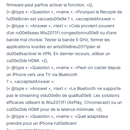
firmware peut parfois activer la fonction. »}},
{« @type »: »Question », »name »: »Pourquoi la Recopie de
l’u00e9cran est saccadu00e9e ? », »acceptedAnswer »:
{« @type »: »Answer », »text »: »Cela provient souvent
d’un ru00e9seau Wiu2011Fi congestionnu00e9 ou d’une
bande mal choisie. Tester la bande 5 GHz, fermer les
applications lourdes en arriu00e8reu2011plan et
du00e9sactiver le VPN. En dernier recours, utiliser un
cu00e2ble HDMI. »}},
{« @type »: »Question », »name »: »Peut-on caster depuis
un iPhone vers une TV via Bluetooth
? », »acceptedAnswer »:
{« @type »: »Answer », »text »: »Le Bluetooth ne supporte
pas le streaming vidu00e9o de qualitu00e9. Les solutions
efficaces utilisent le Wiu2011Fi (AirPlay, Chromecast) ou un
cu00e2ble HDMI pour de la latence minimale. »}},
{« @type »: »Question », »name »: »Quel adaptateur
prendre pour un iPhone ru00e9cent