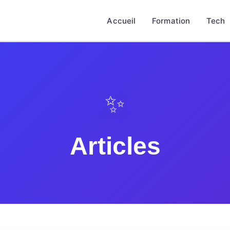
Accueil
Formation
Tech
✨
Articles