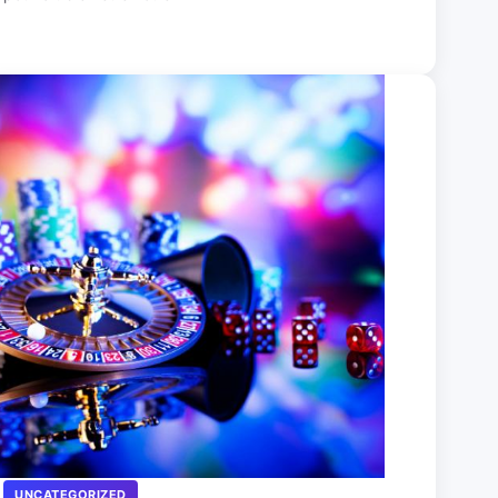
UNCATEGORIZED